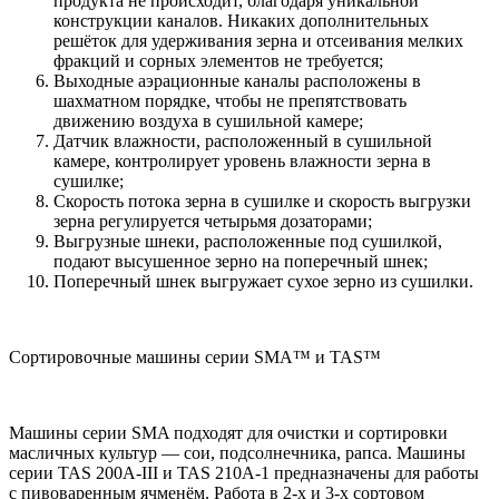
продукта не происходит, благодаря уникальной
конструкции каналов. Никаких дополнительных
решёток для удерживания зерна и отсеивания мелких
фракций и сорных элементов не требуется;
Выходные аэрационные каналы расположены в
шахматном порядке, чтобы не препятствовать
движению воздуха в сушильной камере;
Датчик влажности, расположенный в сушильной
камере, контролирует уровень влажности зерна в
сушилке;
Скорость потока зерна в сушилке и скорость выгрузки
зерна регулируется четырьмя дозаторами;
Выгрузные шнеки, расположенные под сушилкой,
подают высушенное зерно на поперечный шнек;
Поперечный шнек выгружает сухое зерно из сушилки.
Сортировочные машины серии SMA™ и TAS™
Машины серии SMA подходят для очистки и сортировки
масличных культур — сои, подсолнечника, рапса. Машины
серии TAS 200A-III и TAS 210A-1 предназначены для работы
с пивоваренным ячменём. Работа в 2-х и 3-х сортовом