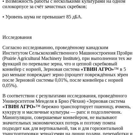
• Возможность работы с несколькими культурами на одном
силокорпусе за счёт зачистных скребков;
• Уровень шума не превышает 85 дБА.
Исследования
Согласно исследованию, проведённому канадским
Институтом Сельскохозяйственного Машиностроения Прэйри
(Prairie Agricultural Machinery Institute), при выполнении тех же
функций по перевалке зерна, что и цепной скребковый
конвейер с норией, Зерновая система
«ТВИН АГРО»
™ в 5
раз меньше повреждает зерно (процент повреждённых зёрен
после Зерновой системы 0,01%, после конвейера с норией
0,05%).
В соответствии с результатами исследования, проведённого
Университетом Менделя в Брно (Чехия) «Зерновая система
«ТВИН АГРО»
™ бережно транспортирует пшеницу, ячмень,
кукурузу и масличные культуры — рапс и подсолнечник.
Манипуляции, совершаемые конвейером, не вызывают
значительных экономических потерь и поэтому помпа
подходит как для вертикальной, так и для горизонтальной
транспортировки зерна/семян на линии подачи, переработки и