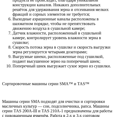
продукта не происходит, благодаря уникальной
конструкции каналов. Никаких дополнительных
решёток для удерживания зерна и отсеивания мелких
фракций и сорных элементов не требуется;
Выходные аэрационные каналы расположены в
шахматном порядке, чтобы не препятствовать
движению воздуха в сушильной камере;
Датчик влажности, расположенный в сушильной
камере, контролирует уровень влажности зерна в
сушилке;
Скорость потока зерна в сушилке и скорость выгрузки
зерна регулируется четырьмя дозаторами;
Выгрузные шнеки, расположенные под сушилкой,
подают высушенное зерно на поперечный шнек;
Поперечный шнек выгружает сухое зерно из сушилки.
Сортировочные машины серии SMA™ и TAS™
Машины серии SMA подходят для очистки и сортировки
масличных культур — сои, подсолнечника, рапса. Машины
серии TAS 200A-III и TAS 210A-1 предназначены для работы
с пивоваренным ячменём. Работа в 2-х и 3-х сортовом