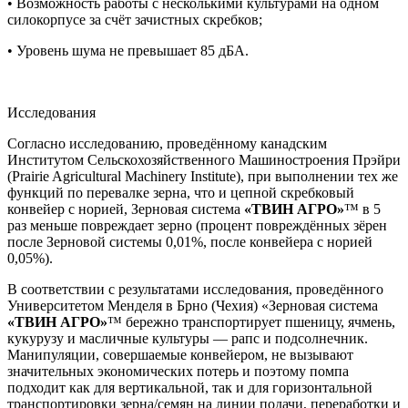
• Возможность работы с несколькими культурами на одном
силокорпусе за счёт зачистных скребков;
• Уровень шума не превышает 85 дБА.
Исследования
Согласно исследованию, проведённому канадским
Институтом Сельскохозяйственного Машиностроения Прэйри
(Prairie Agricultural Machinery Institute), при выполнении тех же
функций по перевалке зерна, что и цепной скребковый
конвейер с норией, Зерновая система
«ТВИН АГРО»
™ в 5
раз меньше повреждает зерно (процент повреждённых зёрен
после Зерновой системы 0,01%, после конвейера с норией
0,05%).
В соответствии с результатами исследования, проведённого
Университетом Менделя в Брно (Чехия) «Зерновая система
«ТВИН АГРО»
™ бережно транспортирует пшеницу, ячмень,
кукурузу и масличные культуры — рапс и подсолнечник.
Манипуляции, совершаемые конвейером, не вызывают
значительных экономических потерь и поэтому помпа
подходит как для вертикальной, так и для горизонтальной
транспортировки зерна/семян на линии подачи, переработки и